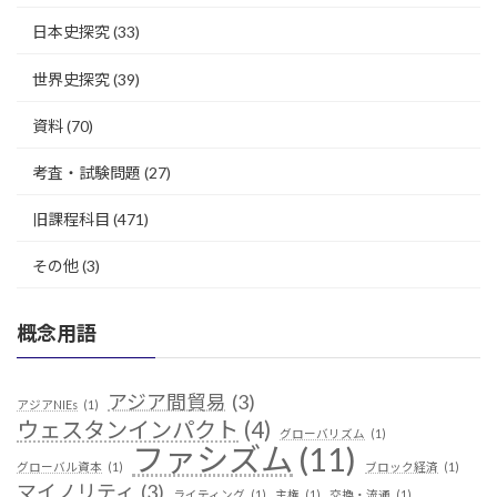
日本史探究
(33)
世界史探究
(39)
資料
(70)
考査・試験問題
(27)
旧課程科目
(471)
その他
(3)
概念用語
アジア間貿易
(3)
アジアNIEs
(1)
ウェスタンインパクト
(4)
グローバリズム
(1)
ファシズム
(11)
グローバル資本
(1)
ブロック経済
(1)
マイノリティ
(3)
ライティング
(1)
主権
(1)
交換・流通
(1)