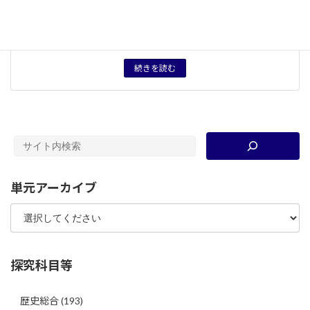
キーワード
人種差別
、
BLM
タグ
授業プリント
資料分類
資料
続きを読む
単元アーカイブ
探究科目等
歴史総合
(193)