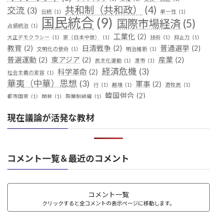
共和制（共和政）
(4)
交流
(3)
伝統
(1)
単一性
(1)
国民統合
(9)
国際市場経済
(5)
占領統治
(1)
工業化
(2)
大正デモクラシー
(1)
家（日本中世）
(1)
技術
(1)
抑止力
(1)
教育
(2)
日清戦争
(2)
普通選挙
(2)
文明化の使命
(1)
明治維新
(1)
普選運動
(2)
東アジア
(2)
産業
(2)
民主化運動
(1)
港市
(1)
経済危機
(3)
科学革命
(2)
社会主義の変容
(1)
華夷（中華）思想
(3)
軍事
(2)
行
(1)
越境
(1)
遊牧民
(1)
韓国併合
(2)
都市国家
(1)
開発
(1)
階層制組織
(1)
現在議論が活発な教材
コメント一覧＆最近のコメント
コメント一覧
クリックすると全コメントの表示ページに移動します。