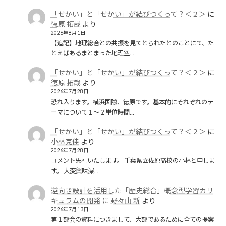
「せかい」と「せかい」が結びつくって？＜２＞
に
徳原 拓哉
より
2026年8月1日
【追記】地理総合との共振を見てとられたとのことにて、た
とえばあるまとまった地理空…
「せかい」と「せかい」が結びつくって？＜２＞
に
徳原 拓哉
より
2026年7月28日
恐れ入ります。横浜国際、徳原です。基本的にそれぞれのテ
ーマについて１〜２単位時間…
「せかい」と「せかい」が結びつくって？＜２＞
に
小林克佳
より
2026年7月28日
コメント失礼いたします。 千葉県立佐原高校の小林と申しま
す。 大変興味深…
逆向き設計を活用した「歴史総合」概念型学習カリ
キュラムの開発
に
野々山 新
より
2026年7月13日
第１部会の資料につきまして、大部であるために全ての提案