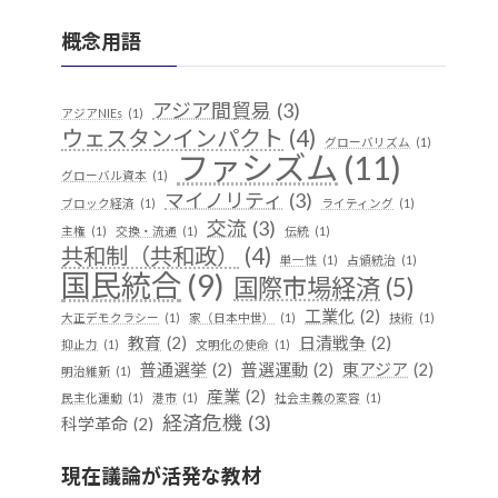
概念用語
アジア間貿易
(3)
アジアNIEs
(1)
ウェスタンインパクト
(4)
グローバリズム
(1)
ファシズム
(11)
グローバル資本
(1)
マイノリティ
(3)
ブロック経済
(1)
ライティング
(1)
交流
(3)
主権
(1)
交換・流通
(1)
伝統
(1)
共和制（共和政）
(4)
単一性
(1)
占領統治
(1)
国民統合
(9)
国際市場経済
(5)
工業化
(2)
大正デモクラシー
(1)
家（日本中世）
(1)
技術
(1)
教育
(2)
日清戦争
(2)
抑止力
(1)
文明化の使命
(1)
普通選挙
(2)
普選運動
(2)
東アジア
(2)
明治維新
(1)
産業
(2)
民主化運動
(1)
港市
(1)
社会主義の変容
(1)
経済危機
(3)
科学革命
(2)
華夷（中華）思想
(3)
軍事
(2)
行
(1)
越境
(1)
現在議論が活発な教材
遊牧民
(1)
都市国家
(1)
開発
(1)
階層制組織
(1)