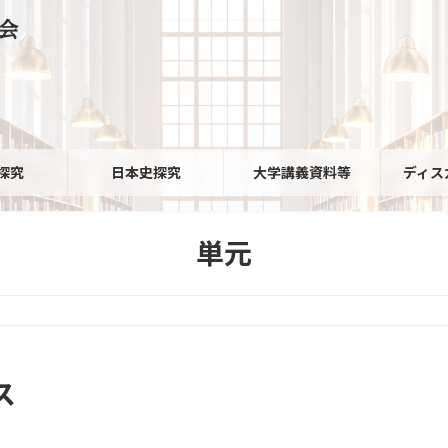
会
探究
日本史探究
大学講義資料等
ディス
単元
ス