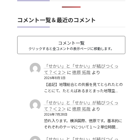
韓国併合
(2)
コメント一覧＆最近のコメント
コメント一覧
クリックすると全コメントの表示ページに移動します。
「せかい」と「せかい」が結びつくっ
て？＜２＞
に
徳原 拓哉
より
2026年8月1日
【追記】地理総合との共振を見てとられたとの
ことにて、たとえばあるまとまった地理空…
「せかい」と「せかい」が結びつくっ
て？＜２＞
に
徳原 拓哉
より
2026年7月28日
恐れ入ります。横浜国際、徳原です。基本的に
それぞれのテーマについて１〜２単位時間…
「せかい」と「せかい」が結びつくっ