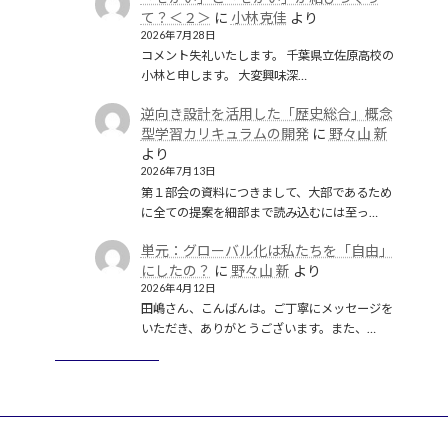
て？＜２＞
に
小林克佳
より
2026年7月28日
コメント失礼いたします。 千葉県立佐原高校の
小林と申します。 大変興味深…
逆向き設計を活用した「歴史総合」概念
型学習カリキュラムの開発
に
野々山 新
より
2026年7月13日
第１部会の資料につきまして、大部であるため
に全ての提案を細部まで読み込むには至っ…
単元：グローバル化は私たちを「自由」
にしたの？
に
野々山 新
より
2026年4月12日
田嶋さん、こんばんは。ご丁寧にメッセージを
いただき、ありがとうございます。また、…