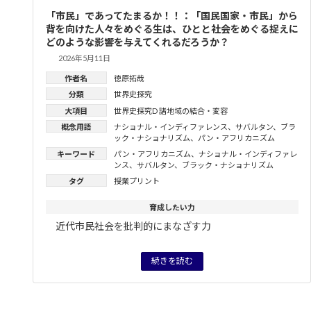
「市民」であってたまるか！！：「国民国家・市民」から
背を向けた人々をめぐる生は、ひとと社会をめぐる捉えに
どのような影響を与えてくれるだろうか？
2026年5月11日
作者名
徳原拓哉
分類
世界史探究
大項目
世界史探究D 諸地域の結合・変容
概念用語
ナショナル・インディファレンス
、
サバルタン
、
ブラ
ック・ナショナリズム
、
パン・アフリカニズム
キーワード
パン・アフリカニズム
、
ナショナル・インディファレ
ンス
、
サバルタン
、
ブラック・ナショナリズム
タグ
授業プリント
育成したい力
近代市民社会を批判的にまなざす力
続きを読む