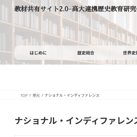
コ
ナ
教材共有サイト2.0−高大連携歴史教育研究
ン
ビ
テ
ゲ
ン
ー
ツ
シ
へ
ョ
ス
ン
キ
に
ッ
移
はじめに
歴史総合
世界史
プ
動
TOP
単元
ナショナル・インディファレンス
ナショナル・インディファレン