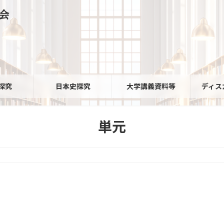
会
探究
日本史探究
大学講義資料等
ディス
単元