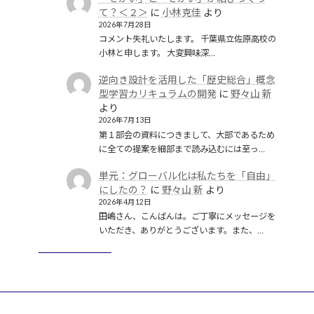
て？＜２＞
に
小林克佳
より
2026年7月28日
コメント失礼いたします。 千葉県立佐原高校の
小林と申します。 大変興味深…
逆向き設計を活用した「歴史総合」概念
型学習カリキュラムの開発
に
野々山 新
より
2026年7月13日
第１部会の資料につきまして、大部であるため
に全ての提案を細部まで読み込むには至っ…
単元：グローバル化は私たちを「自由」
にしたの？
に
野々山 新
より
2026年4月12日
田嶋さん、こんばんは。ご丁寧にメッセージを
いただき、ありがとうございます。また、…