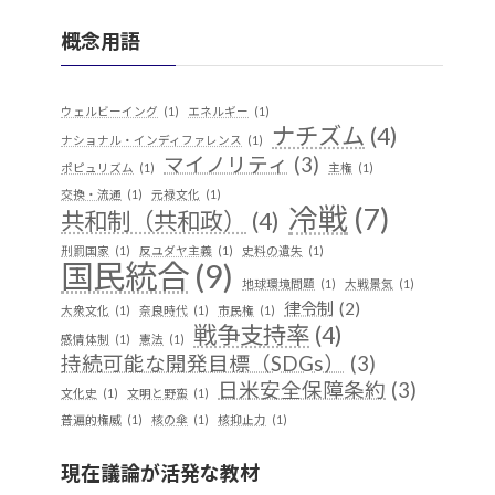
概念用語
ウェルビーイング
(1)
エネルギー
(1)
ナチズム
(4)
ナショナル・インディファレンス
(1)
マイノリティ
(3)
ポピュリズム
(1)
主権
(1)
交換・流通
(1)
元禄文化
(1)
冷戦
(7)
共和制（共和政）
(4)
刑罰国家
(1)
反ユダヤ主義
(1)
史料の遺失
(1)
国民統合
(9)
地球環境問題
(1)
大戦景気
(1)
律令制
(2)
大衆文化
(1)
奈良時代
(1)
市民権
(1)
戦争支持率
(4)
感情体制
(1)
憲法
(1)
持続可能な開発目標（SDGs）
(3)
日米安全保障条約
(3)
文化史
(1)
文明と野蛮
(1)
普遍的権威
(1)
核の傘
(1)
核抑止力
(1)
植民地支配
(9)
構築主義
(2)
現在議論が活発な教材
民族独立運動
(4)
産業
(2)
歴史実践
(1)