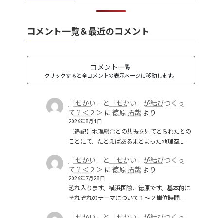
礫岩のような国家
(1)
社会保障
(1)
経済のグローバル化
(1)
華夷（中華）思想
(3)
軍事
(2)
翻訳
(1)
鎖国
(4)
コメント一覧＆最近のコメント
都城制
(1)
革命
(1)
コメント一覧
クリックすると全コメントの表示ページに移動します。
「せかい」と「せかい」が結びつくっ
て？＜２＞
に
徳原 拓哉
より
2026年8月1日
【追記】地理総合との共振を見てとられたとの
ことにて、たとえばあるまとまった地理空…
「せかい」と「せかい」が結びつくっ
て？＜２＞
に
徳原 拓哉
より
2026年7月28日
恐れ入ります。横浜国際、徳原です。基本的に
それぞれのテーマについて１〜２単位時間…
「せかい」と「せかい」が結びつくっ