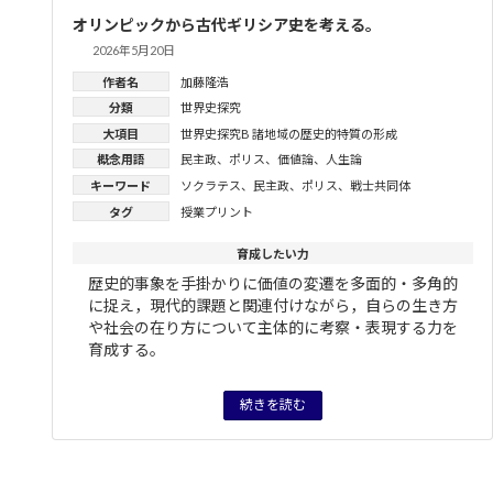
オリンピックから古代ギリシア史を考える。
2026年5月20日
作者名
加藤隆浩
分類
世界史探究
大項目
世界史探究B 諸地域の歴史的特質の形成
概念用語
民主政
、
ポリス
、
価値論
、
人生論
キーワード
ソクラテス
、
民主政
、
ポリス
、
戦士共同体
タグ
授業プリント
育成したい力
歴史的事象を手掛かりに価値の変遷を多面的・多角的
に捉え，現代的課題と関連付けながら，自らの生き方
や社会の在り方について主体的に考察・表現する力を
育成する。
続きを読む