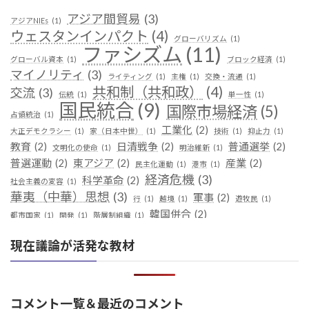
アジア間貿易
(3)
アジアNIEs
(1)
ウェスタンインパクト
(4)
グローバリズム
(1)
ファシズム
(11)
グローバル資本
(1)
ブロック経済
(1)
マイノリティ
(3)
ライティング
(1)
主権
(1)
交換・流通
(1)
共和制（共和政）
(4)
交流
(3)
伝統
(1)
単一性
(1)
国民統合
(9)
国際市場経済
(5)
占領統治
(1)
工業化
(2)
大正デモクラシー
(1)
家（日本中世）
(1)
技術
(1)
抑止力
(1)
教育
(2)
日清戦争
(2)
普通選挙
(2)
文明化の使命
(1)
明治維新
(1)
普選運動
(2)
東アジア
(2)
産業
(2)
民主化運動
(1)
港市
(1)
経済危機
(3)
科学革命
(2)
社会主義の変容
(1)
華夷（中華）思想
(3)
軍事
(2)
行
(1)
越境
(1)
遊牧民
(1)
韓国併合
(2)
都市国家
(1)
開発
(1)
階層制組織
(1)
現在議論が活発な教材
コメント一覧＆最近のコメント