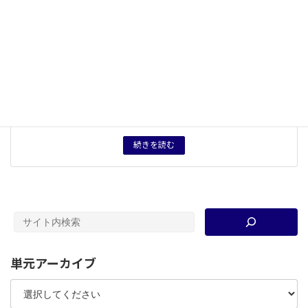
キーワード
遣唐使
、
東アジア
、
仏教
、
天平文化
タグ
授業プリント
、
授業用資料
資料分類
大学講義資料等
育成したい力
天平文化について、東アジア・ユーラシア東方情勢を念
頭に置いて理解する。あわせて、日本文化史を国際情勢
と関連させて理解しようとする態度を養う。
続きを読む
単元アーカイブ