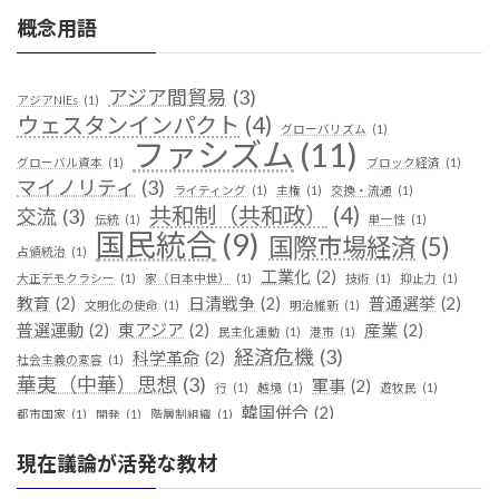
概念用語
アジア間貿易
(3)
アジアNIEs
(1)
ウェスタンインパクト
(4)
グローバリズム
(1)
ファシズム
(11)
グローバル資本
(1)
ブロック経済
(1)
マイノリティ
(3)
ライティング
(1)
主権
(1)
交換・流通
(1)
共和制（共和政）
(4)
交流
(3)
伝統
(1)
単一性
(1)
国民統合
(9)
国際市場経済
(5)
占領統治
(1)
工業化
(2)
大正デモクラシー
(1)
家（日本中世）
(1)
技術
(1)
抑止力
(1)
教育
(2)
日清戦争
(2)
普通選挙
(2)
文明化の使命
(1)
明治維新
(1)
普選運動
(2)
東アジア
(2)
産業
(2)
民主化運動
(1)
港市
(1)
経済危機
(3)
科学革命
(2)
社会主義の変容
(1)
華夷（中華）思想
(3)
軍事
(2)
行
(1)
越境
(1)
遊牧民
(1)
韓国併合
(2)
都市国家
(1)
開発
(1)
階層制組織
(1)
現在議論が活発な教材