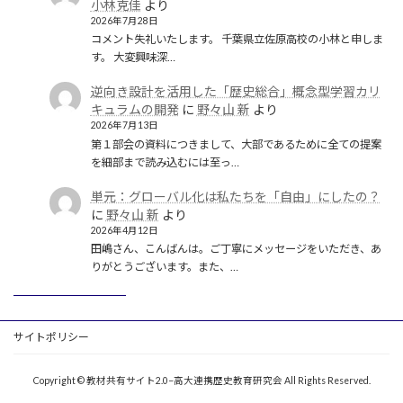
小林克佳
より
2026年7月28日
コメント失礼いたします。 千葉県立佐原高校の小林と申しま
す。 大変興味深…
逆向き設計を活用した「歴史総合」概念型学習カリ
キュラムの開発
に
野々山 新
より
2026年7月13日
第１部会の資料につきまして、大部であるために全ての提案
を細部まで読み込むには至っ…
単元：グローバル化は私たちを「自由」にしたの？
に
野々山 新
より
2026年4月12日
田嶋さん、こんばんは。ご丁寧にメッセージをいただき、あ
りがとうございます。また、…
サイトポリシー
Copyright © 教材共有サイト2.0−高大連携歴史教育研究会 All Rights Reserved.