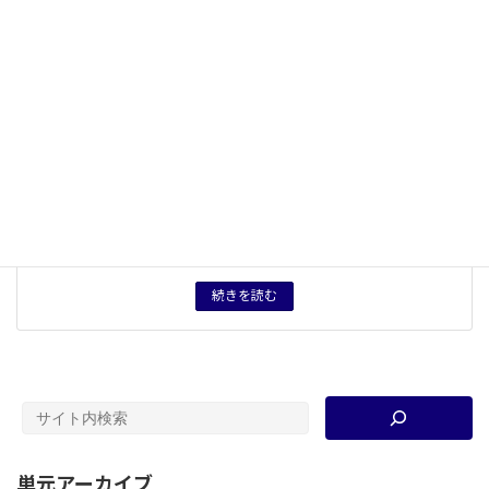
キーワード
古墳
、
卑弥呼
、
聖徳太子
、
律令制
タグ
授業プリント
、
授業用資料
資料分類
大学講義資料等
育成したい力
知識：古代日本のリーダーの条件と性差の関係を理解す
る。 見方・考え方：政治・集団におけるリーダーが男
性・女性いずれであるかは、時代・地域などの秩序意識
や特質の反映であり、男性がリーダーであることが普遍
的ではないことをふまえた上で、自身をとりまく状況に
ついて振り返ることができる。
続きを読む
単元アーカイブ