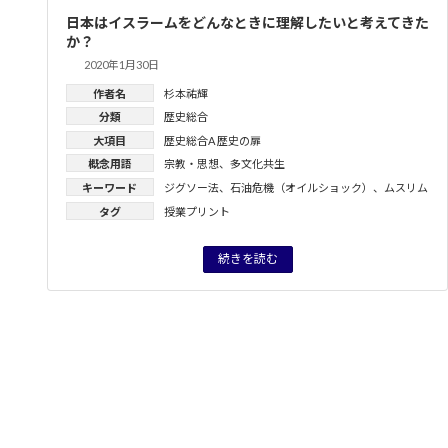
日本はイスラームをどんなときに理解したいと考えてきた
か？
2020年1月30日
作者名
杉本祐輝
分類
歴史総合
大項目
歴史総合A 歴史の扉
概念用語
宗教・思想
、
多文化共生
キーワード
ジグソー法
、
石油危機（オイルショック）
、
ムスリム
タグ
授業プリント
続きを読む