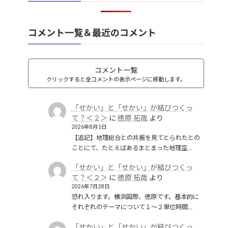
韓国併合
(2)
コメント一覧＆最近のコメント
コメント一覧
クリックすると全コメントの表示ページに移動します。
「せかい」と「せかい」が結びつくっ
て？＜２＞
に
徳原 拓哉
より
2026年8月1日
【追記】地理総合との共振を見てとられたとの
ことにて、たとえばあるまとまった地理空…
「せかい」と「せかい」が結びつくっ
て？＜２＞
に
徳原 拓哉
より
2026年7月28日
恐れ入ります。横浜国際、徳原です。基本的に
それぞれのテーマについて１〜２単位時間…
「せかい」と「せかい」が結びつくっ