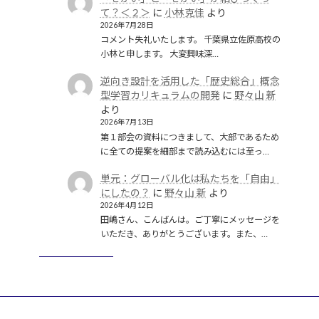
て？＜２＞
に
小林克佳
より
2026年7月28日
コメント失礼いたします。 千葉県立佐原高校の
小林と申します。 大変興味深…
逆向き設計を活用した「歴史総合」概念
型学習カリキュラムの開発
に
野々山 新
より
2026年7月13日
第１部会の資料につきまして、大部であるため
に全ての提案を細部まで読み込むには至っ…
単元：グローバル化は私たちを「自由」
にしたの？
に
野々山 新
より
2026年4月12日
田嶋さん、こんばんは。ご丁寧にメッセージを
いただき、ありがとうございます。また、…