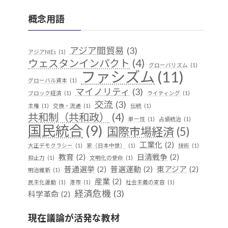
概念用語
アジア間貿易
(3)
アジアNIEs
(1)
ウェスタンインパクト
(4)
グローバリズム
(1)
ファシズム
(11)
グローバル資本
(1)
マイノリティ
(3)
ブロック経済
(1)
ライティング
(1)
交流
(3)
主権
(1)
交換・流通
(1)
伝統
(1)
共和制（共和政）
(4)
単一性
(1)
占領統治
(1)
国民統合
(9)
国際市場経済
(5)
工業化
(2)
大正デモクラシー
(1)
家（日本中世）
(1)
技術
(1)
教育
(2)
日清戦争
(2)
抑止力
(1)
文明化の使命
(1)
普通選挙
(2)
普選運動
(2)
東アジア
(2)
明治維新
(1)
産業
(2)
民主化運動
(1)
港市
(1)
社会主義の変容
(1)
経済危機
(3)
科学革命
(2)
華夷（中華）思想
(3)
軍事
(2)
行
(1)
越境
(1)
現在議論が活発な教材
遊牧民
(1)
都市国家
(1)
開発
(1)
階層制組織
(1)