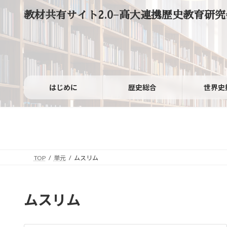
コ
ナ
教材共有サイト2.0−高大連携歴史教育研究
ン
ビ
テ
ゲ
ン
ー
ツ
シ
へ
ョ
ス
ン
キ
に
ッ
移
はじめに
歴史総合
世界史
プ
動
TOP
単元
ムスリム
ムスリム