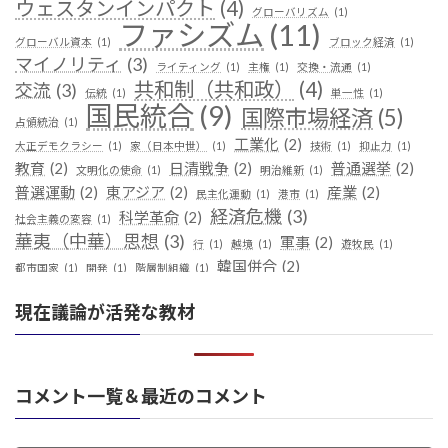
ウェスタンインパクト
(4)
グローバリズム
(1)
ファシズム
(11)
グローバル資本
(1)
ブロック経済
(1)
マイノリティ
(3)
ライティング
(1)
主権
(1)
交換・流通
(1)
共和制（共和政）
(4)
交流
(3)
伝統
(1)
単一性
(1)
国民統合
(9)
国際市場経済
(5)
占領統治
(1)
工業化
(2)
大正デモクラシー
(1)
家（日本中世）
(1)
技術
(1)
抑止力
(1)
教育
(2)
日清戦争
(2)
普通選挙
(2)
文明化の使命
(1)
明治維新
(1)
普選運動
(2)
東アジア
(2)
産業
(2)
民主化運動
(1)
港市
(1)
経済危機
(3)
科学革命
(2)
社会主義の変容
(1)
華夷（中華）思想
(3)
軍事
(2)
行
(1)
越境
(1)
遊牧民
(1)
韓国併合
(2)
都市国家
(1)
開発
(1)
階層制組織
(1)
現在議論が活発な教材
コメント一覧＆最近のコメント