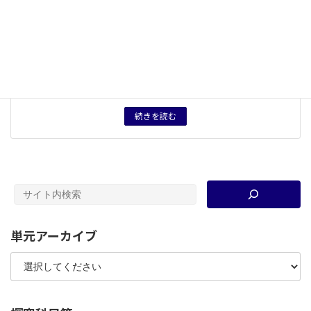
キーワード
地域
、
ヨーロッパ
、
中世
タグ
授業用資料
育成したい力
「地域」と「せかい」を往還し、再起的に世界史のスケ
ールについて考察できる力。
続きを読む
単元アーカイブ