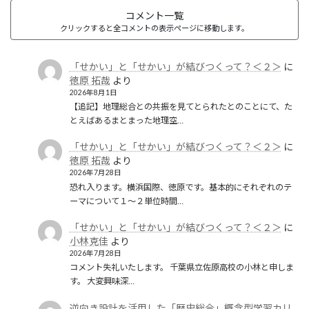
コメント一覧
クリックすると全コメントの表示ページに移動します。
「せかい」と「せかい」が結びつくって？＜２＞
に
徳原 拓哉
より
2026年8月1日
【追記】地理総合との共振を見てとられたとのことにて、た
とえばあるまとまった地理空…
「せかい」と「せかい」が結びつくって？＜２＞
に
徳原 拓哉
より
2026年7月28日
恐れ入ります。横浜国際、徳原です。基本的にそれぞれのテ
ーマについて１〜２単位時間…
「せかい」と「せかい」が結びつくって？＜２＞
に
小林克佳
より
2026年7月28日
コメント失礼いたします。 千葉県立佐原高校の小林と申しま
す。 大変興味深…
逆向き設計を活用した「歴史総合」概念型学習カリ