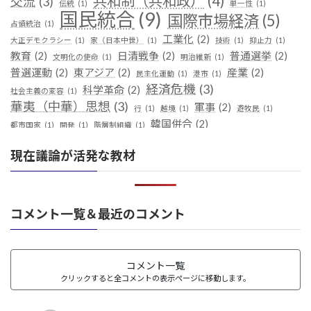
共和制（共和政）
(4)
交流
(3)
伝統
(1)
単一性
(1)
国民統合
(9)
国際市場経済
(5)
占領統治
(1)
工業化
(2)
大正デモクラシー
(1)
家（日本中世）
(1)
技術
(1)
抑止力
(1)
教育
(2)
日清戦争
(2)
普通選挙
(2)
文明化の使命
(1)
明治維新
(1)
普選運動
(2)
東アジア
(2)
産業
(2)
民主化運動
(1)
港市
(1)
経済危機
(3)
科学革命
(2)
社会主義の変容
(1)
華夷（中華）思想
(3)
軍事
(2)
行
(1)
越境
(1)
遊牧民
(1)
韓国併合
(2)
都市国家
(1)
開発
(1)
階層制組織
(1)
現在議論が活発な教材
コメント一覧＆最近のコメント
コメント一覧
クリックすると全コメントの表示ページに移動します。