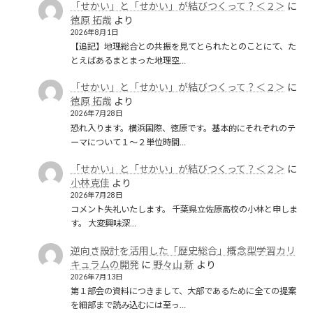
「せかい」と「せかい」が結びつくって？＜２＞
に
徳原 拓哉
より
2026年8月1日
【追記】地理総合との共振を見てとられたとのことにて、た
とえばあるまとまった地理空…
「せかい」と「せかい」が結びつくって？＜２＞
に
徳原 拓哉
より
2026年7月28日
恐れ入ります。横浜国際、徳原です。基本的にそれぞれのテ
ーマについて１〜２単位時間…
「せかい」と「せかい」が結びつくって？＜２＞
に
小林克佳
より
2026年7月28日
コメント失礼いたします。 千葉県立佐原高校の小林と申しま
す。 大変興味深…
逆向き設計を活用した「歴史総合」概念型学習カリ
キュラムの開発
に
野々山 新
より
2026年7月13日
第１部会の資料につきまして、大部であるために全ての提案
を細部まで読み込むには至っ…