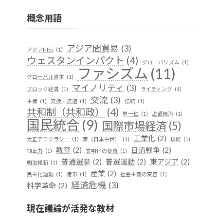
概念用語
アジア間貿易
(3)
アジアNIEs
(1)
ウェスタンインパクト
(4)
グローバリズム
(1)
ファシズム
(11)
グローバル資本
(1)
マイノリティ
(3)
ブロック経済
(1)
ライティング
(1)
交流
(3)
主権
(1)
交換・流通
(1)
伝統
(1)
共和制（共和政）
(4)
単一性
(1)
占領統治
(1)
国民統合
(9)
国際市場経済
(5)
工業化
(2)
大正デモクラシー
(1)
家（日本中世）
(1)
技術
(1)
教育
(2)
日清戦争
(2)
抑止力
(1)
文明化の使命
(1)
普通選挙
(2)
普選運動
(2)
東アジア
(2)
明治維新
(1)
産業
(2)
民主化運動
(1)
港市
(1)
社会主義の変容
(1)
経済危機
(3)
科学革命
(2)
華夷（中華）思想
(3)
軍事
(2)
行
(1)
越境
(1)
現在議論が活発な教材
遊牧民
(1)
都市国家
(1)
開発
(1)
階層制組織
(1)