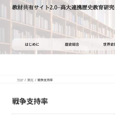
コ
ナ
教材共有サイト2.0−高大連携歴史教育研究
ン
ビ
テ
ゲ
ン
ー
ツ
シ
へ
ョ
ス
ン
キ
に
ッ
移
はじめに
歴史総合
世界史
プ
動
TOP
単元
戦争支持率
戦争支持率