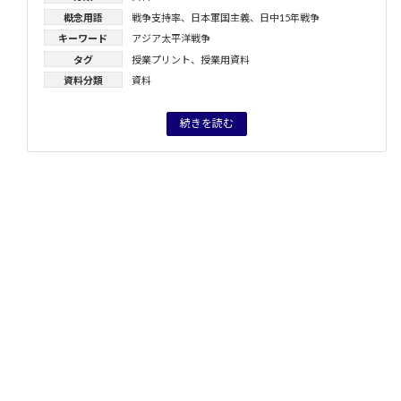
概念用語
戦争支持率
、
日本軍国主義
、
日中15年戦争
キーワード
アジア太平洋戦争
タグ
授業プリント
、
授業用資料
資料分類
資料
続きを読む