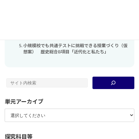
日清戦争はどのように東アジアの国際秩序を変化させ
たのか？
【大衆化と私たち】単元３：民主主義って良いも
の？〜「デモクラシー」の形はみんな同じ？〜
日露戦争後の日本はアジアのリーダーなのか？
小規模校でも共通テストに挑戦できる授業づくり（仮
想案） 歴史総合B項目「近代化と私たち」
単元アーカイブ
探究科目等