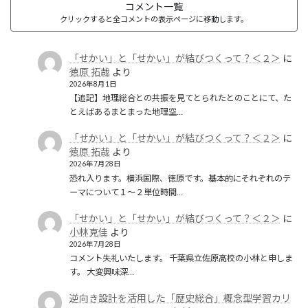
コメント一覧
クリックすると全コメントの表示ページに移動します。
「せかい」と「せかい」が結びつくって？＜２＞
に
徳原 拓哉
より
2026年8月1日
【追記】地理総合との共振を見てとられたとのことにて、た
とえばあるまとまった地理空…
「せかい」と「せかい」が結びつくって？＜２＞
に
徳原 拓哉
より
2026年7月28日
恐れ入ります。横浜国際、徳原です。基本的にそれぞれのテ
ーマについて１〜２単位時間…
「せかい」と「せかい」が結びつくって？＜２＞
に
小林克佳
より
2026年7月28日
コメント失礼いたします。 千葉県立佐原高校の小林と申しま
す。 大変興味深…
逆向き設計を活用した「歴史総合」概念型学習カリ