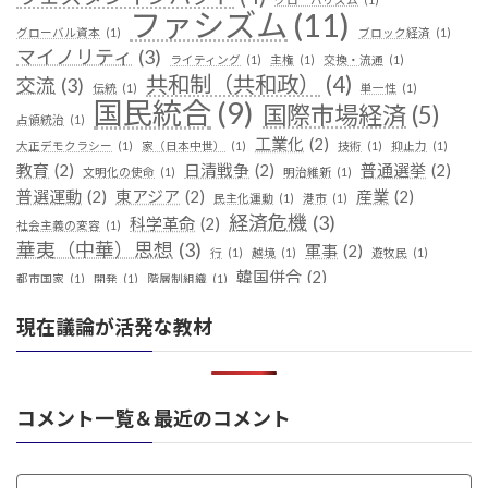
ファシズム
(11)
グローバル資本
(1)
ブロック経済
(1)
マイノリティ
(3)
ライティング
(1)
主権
(1)
交換・流通
(1)
共和制（共和政）
(4)
交流
(3)
伝統
(1)
単一性
(1)
国民統合
(9)
国際市場経済
(5)
占領統治
(1)
工業化
(2)
大正デモクラシー
(1)
家（日本中世）
(1)
技術
(1)
抑止力
(1)
教育
(2)
日清戦争
(2)
普通選挙
(2)
文明化の使命
(1)
明治維新
(1)
普選運動
(2)
東アジア
(2)
産業
(2)
民主化運動
(1)
港市
(1)
経済危機
(3)
科学革命
(2)
社会主義の変容
(1)
華夷（中華）思想
(3)
軍事
(2)
行
(1)
越境
(1)
遊牧民
(1)
韓国併合
(2)
都市国家
(1)
開発
(1)
階層制組織
(1)
現在議論が活発な教材
コメント一覧＆最近のコメント