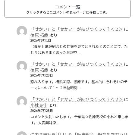
コメント一覧
クリックすると全コメントの表示ページに移動します。
「せかい」と「せかい」が結びつくって？＜２＞
に
徳原 拓哉
より
2026年8月1日
【追記】地理総合との共振を見てとられたとのことにて、た
とえばあるまとまった地理空…
「せかい」と「せかい」が結びつくって？＜２＞
に
徳原 拓哉
より
2026年7月28日
恐れ入ります。横浜国際、徳原です。基本的にそれぞれのテ
ーマについて１〜２単位時間…
「せかい」と「せかい」が結びつくって？＜２＞
に
小林克佳
より
2026年7月28日
コメント失礼いたします。 千葉県立佐原高校の小林と申しま
す。 大変興味深…
逆向き設計を活用した「歴史総合」概念型学習カリ