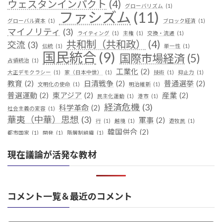
ウェスタンインパクト
(4)
グローバリズム
(1)
ファシズム
(11)
グローバル資本
(1)
ブロック経済
(1)
マイノリティ
(3)
ライティング
(1)
主権
(1)
交換・流通
(1)
共和制（共和政）
(4)
交流
(3)
伝統
(1)
単一性
(1)
国民統合
(9)
国際市場経済
(5)
占領統治
(1)
工業化
(2)
大正デモクラシー
(1)
家（日本中世）
(1)
技術
(1)
抑止力
(1)
教育
(2)
日清戦争
(2)
普通選挙
(2)
文明化の使命
(1)
明治維新
(1)
普選運動
(2)
東アジア
(2)
産業
(2)
民主化運動
(1)
港市
(1)
経済危機
(3)
科学革命
(2)
社会主義の変容
(1)
華夷（中華）思想
(3)
軍事
(2)
行
(1)
越境
(1)
遊牧民
(1)
韓国併合
(2)
都市国家
(1)
開発
(1)
階層制組織
(1)
現在議論が活発な教材
コメント一覧＆最近のコメント