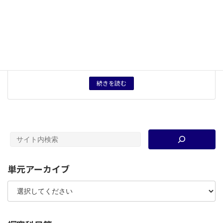
キーワード
明治時代
、
夏目漱石
、
教科横断
、
小説
タグ
授業用資料
育成したい力
問いを表現する力。他者と対話する力。資料を読み解く
力。
続きを読む
単元アーカイブ