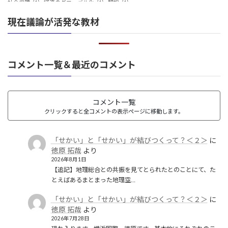
社会保障
(1)
経済のグローバル化
(1)
翻訳
(1)
鎖国
(4)
華夷（中華）思想
(3)
軍事
(2)
都城制
(1)
現在議論が活発な教材
革命
(1)
コメント一覧＆最近のコメント
コメント一覧
クリックすると全コメントの表示ページに移動します。
「せかい」と「せかい」が結びつくって？＜２＞
に
徳原 拓哉
より
2026年8月1日
【追記】地理総合との共振を見てとられたとのことにて、た
とえばあるまとまった地理空…
「せかい」と「せかい」が結びつくって？＜２＞
に
徳原 拓哉
より
2026年7月28日