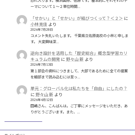
恐れ入ります。横浜国際、徳原です。基本的にそれぞれのテ
ーマについて１〜２単位時間…
「せかい」と「せかい」が結びつくって？＜２＞
に
小林克佳
より
2026年7月28日
コメント失礼いたします。 千葉県立佐原高校の小林と申しま
す。 大変興味深…
逆向き設計を活用した「歴史総合」概念型学習カリ
キュラムの開発
に
野々山 新
より
2026年7月13日
第１部会の資料につきまして、大部であるために全ての提案
を細部まで読み込むには至っ…
単元：グローバル化は私たちを「自由」にしたの？
に
野々山 新
より
2026年4月12日
田嶋さん、こんばんは。ご丁寧にメッセージをいただき、あ
りがとうございます。また、…