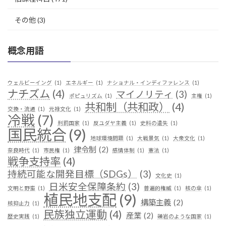
その他
(3)
概念用語
ウェルビーイング
(1)
エネルギー
(1)
ナショナル・インディファレンス
(1)
ナチズム
(4)
マイノリティ
(3)
ポピュリズム
(1)
主権
(1)
共和制（共和政）
(4)
交換・流通
(1)
元禄文化
(1)
冷戦
(7)
刑罰国家
(1)
反ユダヤ主義
(1)
史料の遺失
(1)
国民統合
(9)
地球環境問題
(1)
大戦景気
(1)
大衆文化
(1)
律令制
(2)
奈良時代
(1)
市民権
(1)
感情体制
(1)
憲法
(1)
戦争支持率
(4)
持続可能な開発目標（SDGs）
(3)
文化史
(1)
日米安全保障条約
(3)
文明と野蛮
(1)
普遍的権威
(1)
核の傘
(1)
植民地支配
(9)
構築主義
(2)
核抑止力
(1)
民族独立運動
(4)
産業
(2)
歴史実践
(1)
礫岩のような国家
(1)