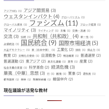
アジア間貿易
(3)
アジアNIEs
(1)
ウェスタンインパクト
(4)
グローバリズム
(1)
ファシズム
(11)
グローバル資本
(1)
ブロック経済
(1)
マイノリティ
(3)
ライティング
(1)
主権
(1)
交換・流通
(1)
共和制（共和政）
(4)
交流
(3)
伝統
(1)
単一性
(1)
国民統合
(9)
国際市場経済
(5)
占領統治
(1)
工業化
(2)
大正デモクラシー
(1)
家（日本中世）
(1)
技術
(1)
抑止力
(1)
教育
(2)
日清戦争
(2)
普通選挙
(2)
文明化の使命
(1)
明治維新
(1)
普選運動
(2)
東アジア
(2)
産業
(2)
民主化運動
(1)
港市
(1)
経済危機
(3)
科学革命
(2)
社会主義の変容
(1)
華夷（中華）思想
(3)
軍事
(2)
行
(1)
越境
(1)
遊牧民
(1)
韓国併合
(2)
都市国家
(1)
開発
(1)
階層制組織
(1)
現在議論が活発な教材