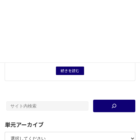
概念用語
平氏政権
、
寺社勢力
、
地域から見る歴史
キーワード
治承寿永の乱
、
厳島神社
、
瀬戸内海
タグ
授業プリント
、
授業用資料
育成したい力
平氏における瀬戸内海は栄華を示す空間（厳島神社や日
宋貿易など）でもあり、平氏が滅んでいく空間（治承寿
永の乱（壇ノ浦の戦い））でもあることに気づかせ、複
層的な場であることに気づく。
続きを読む
単元アーカイブ