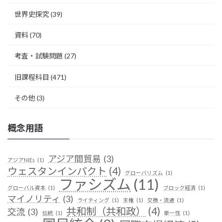
世界史探究
(39)
資料
(70)
考査・試験問題
(27)
旧課程科目
(471)
その他
(3)
概念用語
アジア間貿易
(3)
アジアNIEs
(1)
ウェスタンインパクト
(4)
グローバリズム
(1)
ファシズム
(11)
グローバル資本
(1)
ブロック経済
(1)
マイノリティ
(3)
ライティング
(1)
主権
(1)
交換・流通
(1)
共和制（共和政）
(4)
交流
(3)
伝統
(1)
単一性
(1)