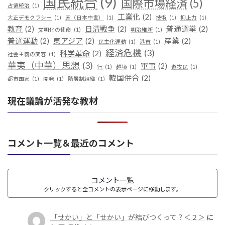
国民統合
(9)
国際市場経済
(5)
占領統治
(1)
工業化
(2)
大正デモクラシー
(1)
家（日本中世）
(1)
技術
(1)
抑止力
(1)
教育
(2)
日清戦争
(2)
普通選挙
(2)
文明化の使命
(1)
明治維新
(1)
普選運動
(2)
東アジア
(2)
産業
(2)
民主化運動
(1)
港市
(1)
経済危機
(3)
科学革命
(2)
社会主義の変容
(1)
華夷（中華）思想
(3)
軍事
(2)
行
(1)
越境
(1)
遊牧民
(1)
韓国併合
(2)
都市国家
(1)
開発
(1)
階層制組織
(1)
現在議論が活発な教材
コメント一覧＆最近のコメント
コメント一覧
クリックすると全コメントの表示ページに移動します。
「せかい」と「せかい」が結びつくって？＜２＞
に