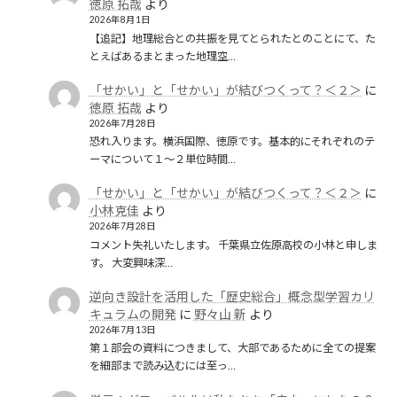
徳原 拓哉
より
2026年8月1日
【追記】地理総合との共振を見てとられたとのことにて、た
とえばあるまとまった地理空…
「せかい」と「せかい」が結びつくって？＜２＞
に
徳原 拓哉
より
2026年7月28日
恐れ入ります。横浜国際、徳原です。基本的にそれぞれのテ
ーマについて１〜２単位時間…
「せかい」と「せかい」が結びつくって？＜２＞
に
小林克佳
より
2026年7月28日
コメント失礼いたします。 千葉県立佐原高校の小林と申しま
す。 大変興味深…
逆向き設計を活用した「歴史総合」概念型学習カリ
キュラムの開発
に
野々山 新
より
2026年7月13日
第１部会の資料につきまして、大部であるために全ての提案
を細部まで読み込むには至っ…