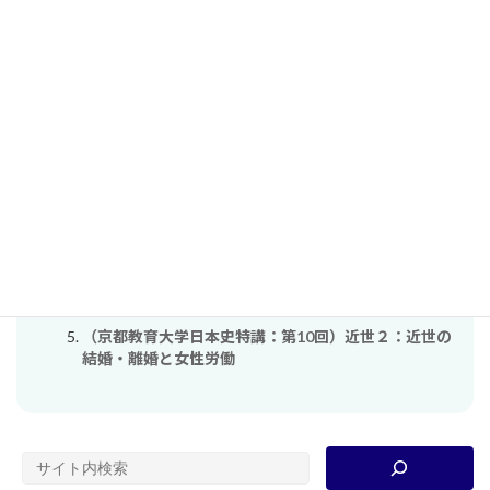
関連する単元（自動検出）
（日本ジェンダー史）古代編：王の条件とジェンダー
秩序
（日本ジェンダー史）古代編：古代日本の戸籍と「家
族」の姿
（日本ジェンダー史）中世編：「妻」たちの平安・鎌
倉時代
（京都教育大学日本史特講：第９回）近世１：近世の
社会制度と「家」
（京都教育大学日本史特講：第10回）近世２：近世の
結婚・離婚と女性労働