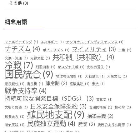
その他
(3)
概念用語
ウェルビーイング
(1)
エネルギー
(1)
ナショナル・インディファレンス
(1)
ナチズム
(4)
マイノリティ
(3)
ポピュリズム
(1)
主権
(1)
共和制（共和政）
(4)
交換・流通
(1)
元禄文化
(1)
冷戦
(7)
刑罰国家
(1)
反ユダヤ主義
(1)
史料の遺失
(1)
国民統合
(9)
地球環境問題
(1)
大戦景気
(1)
大衆文化
(1)
律令制
(2)
奈良時代
(1)
市民権
(1)
感情体制
(1)
憲法
(1)
戦争支持率
(4)
持続可能な開発目標（SDGs）
(3)
文化史
(1)
日米安全保障条約
(3)
文明と野蛮
(1)
普遍的権威
(1)
核の傘
(1)
植民地支配
(9)
構築主義
(2)
核抑止力
(1)
民族独立運動
(4)
産業
(2)
歴史実践
(1)
礫岩のような国家
(1)
社会保障
(1)
経済のグローバル化
(1)
翻訳
(1)
鎖国
(4)
華夷（中華）思想
(3)
軍事
(2)