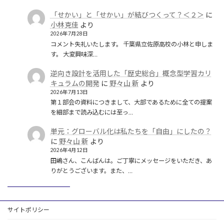
「せかい」と「せかい」が結びつくって？＜２＞
に
小林克佳
より
2026年7月28日
コメント失礼いたします。 千葉県立佐原高校の小林と申しま
す。 大変興味深…
逆向き設計を活用した「歴史総合」概念型学習カリ
キュラムの開発
に
野々山 新
より
2026年7月13日
第１部会の資料につきまして、大部であるために全ての提案
を細部まで読み込むには至っ…
単元：グローバル化は私たちを「自由」にしたの？
に
野々山 新
より
2026年4月12日
田嶋さん、こんばんは。ご丁寧にメッセージをいただき、あ
りがとうございます。また、…
サイトポリシー