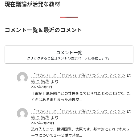
都城制
(1)
現在議論が活発な教材
革命
(1)
コメント一覧＆最近のコメント
コメント一覧
クリックすると全コメントの表示ページに移動します。
「せかい」と「せかい」が結びつくって？＜２＞
に
徳原 拓哉
より
2026年8月1日
【追記】地理総合との共振を見てとられたとのことにて、た
とえばあるまとまった地理空…
「せかい」と「せかい」が結びつくって？＜２＞
に
徳原 拓哉
より
2026年7月28日
恐れ入ります。横浜国際、徳原です。基本的にそれぞれのテ
ーマについて１〜２単位時間…