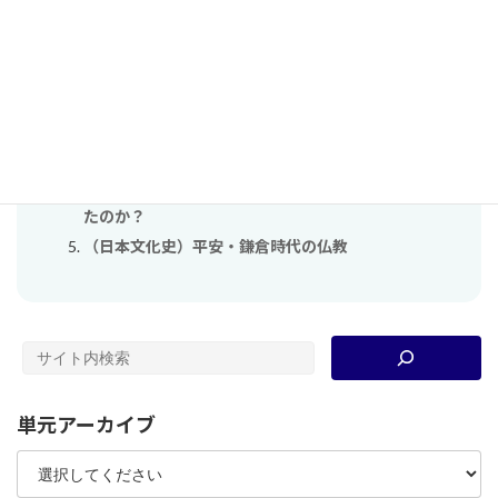
関連する単元（自動検出）
原始・古代の「時代を通観する問い」を表現する
現代的な諸課題の形成と展望―１年間の成果を中学生
に発信しよう！―
東アジア古代国家の形成
なぜ、日本人は、戦争（アジア太平洋戦争）を支持し
たのか？
（日本文化史）平安・鎌倉時代の仏教
単元アーカイブ