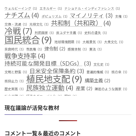
ウェルビーイング
(1)
エネルギー
(1)
ナショナル・インディファレンス
(1)
ナチズム
(4)
マイノリティ
(3)
ポピュリズム
(1)
主権
(1)
共和制（共和政）
(4)
交換・流通
(1)
元禄文化
(1)
冷戦
(7)
刑罰国家
(1)
反ユダヤ主義
(1)
史料の遺失
(1)
国民統合
(9)
地球環境問題
(1)
大戦景気
(1)
大衆文化
(1)
律令制
(2)
奈良時代
(1)
市民権
(1)
感情体制
(1)
憲法
(1)
戦争支持率
(4)
持続可能な開発目標（SDGs）
(3)
文化史
(1)
日米安全保障条約
(3)
文明と野蛮
(1)
普遍的権威
(1)
核の傘
(1)
植民地支配
(9)
構築主義
(2)
核抑止力
(1)
民族独立運動
(4)
産業
(2)
歴史実践
(1)
礫岩のような国家
(1)
社会保障
(1)
経済のグローバル化
(1)
翻訳
(1)
鎖国
(4)
華夷（中華）思想
(3)
軍事
(2)
都城制
(1)
現在議論が活発な教材
革命
(1)
コメント一覧＆最近のコメント