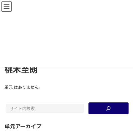
コ
ナ
教材共有サイト2.0−高大連携歴史教育研究
ン
ビ
会
テ
ゲ
ン
ー
ツ
シ
単元
へ
ョ
ス
ン
キ
に
ッ
移
TOP
単元
桃木至朗
プ
動
桃木至朗
単元 はありません。
単元アーカイブ