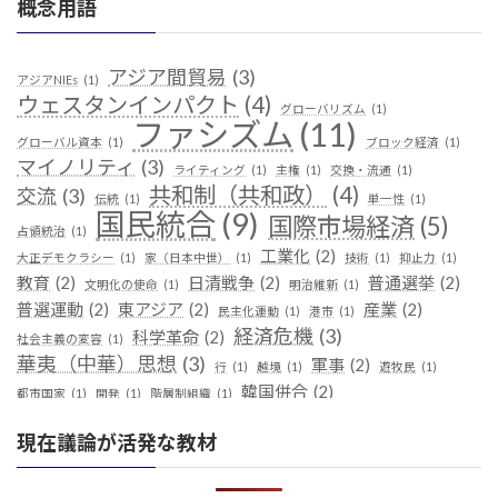
概念用語
アジア間貿易
(3)
アジアNIEs
(1)
ウェスタンインパクト
(4)
グローバリズム
(1)
ファシズム
(11)
グローバル資本
(1)
ブロック経済
(1)
マイノリティ
(3)
ライティング
(1)
主権
(1)
交換・流通
(1)
共和制（共和政）
(4)
交流
(3)
伝統
(1)
単一性
(1)
国民統合
(9)
国際市場経済
(5)
占領統治
(1)
工業化
(2)
大正デモクラシー
(1)
家（日本中世）
(1)
技術
(1)
抑止力
(1)
教育
(2)
日清戦争
(2)
普通選挙
(2)
文明化の使命
(1)
明治維新
(1)
普選運動
(2)
東アジア
(2)
産業
(2)
民主化運動
(1)
港市
(1)
経済危機
(3)
科学革命
(2)
社会主義の変容
(1)
華夷（中華）思想
(3)
軍事
(2)
行
(1)
越境
(1)
遊牧民
(1)
韓国併合
(2)
都市国家
(1)
開発
(1)
階層制組織
(1)
現在議論が活発な教材