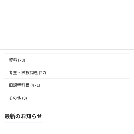
探究科目等
歴史総合
(193)
日本史探究
(33)
世界史探究
(39)
資料
(70)
考査・試験問題
(27)
旧課程科目
(471)
その他
(3)
最新のお知らせ