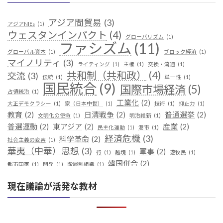
アジア間貿易
(3)
アジアNIEs
(1)
ウェスタンインパクト
(4)
グローバリズム
(1)
ファシズム
(11)
グローバル資本
(1)
ブロック経済
(1)
マイノリティ
(3)
ライティング
(1)
主権
(1)
交換・流通
(1)
共和制（共和政）
(4)
交流
(3)
伝統
(1)
単一性
(1)
国民統合
(9)
国際市場経済
(5)
占領統治
(1)
工業化
(2)
大正デモクラシー
(1)
家（日本中世）
(1)
技術
(1)
抑止力
(1)
教育
(2)
日清戦争
(2)
普通選挙
(2)
文明化の使命
(1)
明治維新
(1)
普選運動
(2)
東アジア
(2)
産業
(2)
民主化運動
(1)
港市
(1)
経済危機
(3)
科学革命
(2)
社会主義の変容
(1)
華夷（中華）思想
(3)
軍事
(2)
行
(1)
越境
(1)
遊牧民
(1)
韓国併合
(2)
都市国家
(1)
開発
(1)
階層制組織
(1)
現在議論が活発な教材