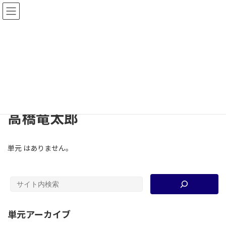
コ
ナ
教材共有サイト2.0−高大連携歴史教育研究
ン
ビ
会
テ
ゲ
ン
ー
ツ
シ
単元
へ
ョ
ス
ン
キ
に
ッ
移
TOP
単元
高橋竜太郎
プ
動
高橋竜太郎
単元 はありません。
単元アーカイブ