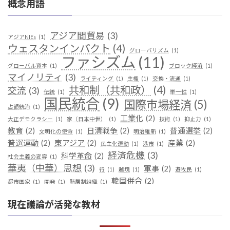
概念用語
アジア間貿易
(3)
アジアNIEs
(1)
ウェスタンインパクト
(4)
グローバリズム
(1)
ファシズム
(11)
グローバル資本
(1)
ブロック経済
(1)
マイノリティ
(3)
ライティング
(1)
主権
(1)
交換・流通
(1)
共和制（共和政）
(4)
交流
(3)
伝統
(1)
単一性
(1)
国民統合
(9)
国際市場経済
(5)
占領統治
(1)
工業化
(2)
大正デモクラシー
(1)
家（日本中世）
(1)
技術
(1)
抑止力
(1)
教育
(2)
日清戦争
(2)
普通選挙
(2)
文明化の使命
(1)
明治維新
(1)
普選運動
(2)
東アジア
(2)
産業
(2)
民主化運動
(1)
港市
(1)
経済危機
(3)
科学革命
(2)
社会主義の変容
(1)
華夷（中華）思想
(3)
軍事
(2)
行
(1)
越境
(1)
遊牧民
(1)
韓国併合
(2)
都市国家
(1)
開発
(1)
階層制組織
(1)
現在議論が活発な教材