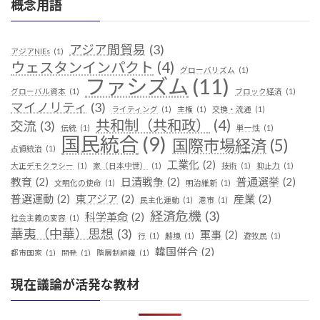
概念用語
アジア間貿易
(3)
アジアNIEs
(1)
ウェスタンインパクト
(4)
グローバリズム
(1)
ファシズム
(11)
グローバル資本
(1)
ブロック経済
(1)
マイノリティ
(3)
ライティング
(1)
主権
(1)
交換・流通
(1)
共和制（共和政）
(4)
交流
(3)
伝統
(1)
単一性
(1)
国民統合
(9)
国際市場経済
(5)
占領統治
(1)
工業化
(2)
大正デモクラシー
(1)
家（日本中世）
(1)
技術
(1)
抑止力
(1)
教育
(2)
日清戦争
(2)
普通選挙
(2)
文明化の使命
(1)
明治維新
(1)
普選運動
(2)
東アジア
(2)
産業
(2)
民主化運動
(1)
港市
(1)
経済危機
(3)
科学革命
(2)
社会主義の変容
(1)
華夷（中華）思想
(3)
軍事
(2)
行
(1)
越境
(1)
遊牧民
(1)
韓国併合
(2)
都市国家
(1)
開発
(1)
階層制組織
(1)
現在議論が活発な教材