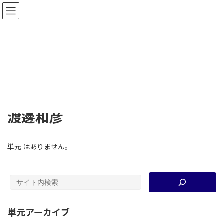
コ
ナ
教材共有サイト2.0−高大連携歴史教育研究
ン
ビ
会
テ
ゲ
ン
ー
ツ
シ
単元
へ
ョ
ス
ン
キ
に
ッ
移
TOP
単元
渡邊和彦
プ
動
渡邊和彦
単元 はありません。
単元アーカイブ