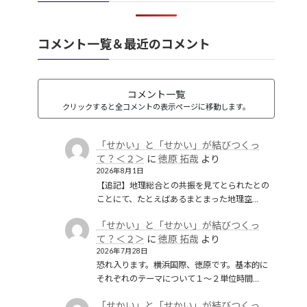
韓国併合
(2)
コメント一覧＆最近のコメント
コメント一覧
クリックすると全コメントの表示ページに移動します。
「せかい」と「せかい」が結びつくっ
て？＜２＞
に
徳原 拓哉
より
2026年8月1日
【追記】地理総合との共振を見てとられたとの
ことにて、たとえばあるまとまった地理空…
「せかい」と「せかい」が結びつくっ
て？＜２＞
に
徳原 拓哉
より
2026年7月28日
恐れ入ります。横浜国際、徳原です。基本的に
それぞれのテーマについて１〜２単位時間…
「せかい」と「せかい」が結びつくっ