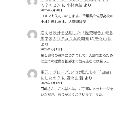
て？＜２＞
に
小林克佳
より
2026年7月28日
コメント失礼いたします。 千葉県立佐原高校の
小林と申します。 大変興味深…
逆向き設計を活用した「歴史総合」概念
型学習カリキュラムの開発
に
野々山 新
より
2026年7月13日
第１部会の資料につきまして、大部であるため
に全ての提案を細部まで読み込むには至っ…
単元：グローバル化は私たちを「自由」
にしたの？
に
野々山 新
より
2026年4月12日
田嶋さん、こんばんは。ご丁寧にメッセージを
いただき、ありがとうございます。また、…