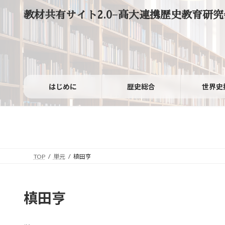
コ
ナ
教材共有サイト2.0−高大連携歴史教育研究
ン
ビ
テ
ゲ
ン
ー
ツ
シ
へ
ョ
ス
ン
キ
に
ッ
移
はじめに
歴史総合
世界史
プ
動
TOP
単元
槙田亨
槙田亨