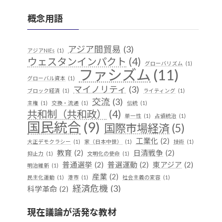
概念用語
アジア間貿易
(3)
アジアNIEs
(1)
ウェスタンインパクト
(4)
グローバリズム
(1)
ファシズム
(11)
グローバル資本
(1)
マイノリティ
(3)
ブロック経済
(1)
ライティング
(1)
交流
(3)
主権
(1)
交換・流通
(1)
伝統
(1)
共和制（共和政）
(4)
単一性
(1)
占領統治
(1)
国民統合
(9)
国際市場経済
(5)
工業化
(2)
大正デモクラシー
(1)
家（日本中世）
(1)
技術
(1)
教育
(2)
日清戦争
(2)
抑止力
(1)
文明化の使命
(1)
普通選挙
(2)
普選運動
(2)
東アジア
(2)
明治維新
(1)
産業
(2)
民主化運動
(1)
港市
(1)
社会主義の変容
(1)
経済危機
(3)
科学革命
(2)
華夷（中華）思想
(3)
軍事
(2)
行
(1)
越境
(1)
現在議論が活発な教材
遊牧民
(1)
都市国家
(1)
開発
(1)
階層制組織
(1)