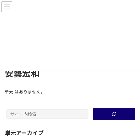
コ
ナ
教材共有サイト2.0−高大連携歴史教育研究
ン
ビ
会
テ
ゲ
ン
ー
ツ
シ
単元
へ
ョ
ス
ン
キ
に
ッ
移
TOP
単元
安藝宏和
プ
動
安藝宏和
単元 はありません。
単元アーカイブ