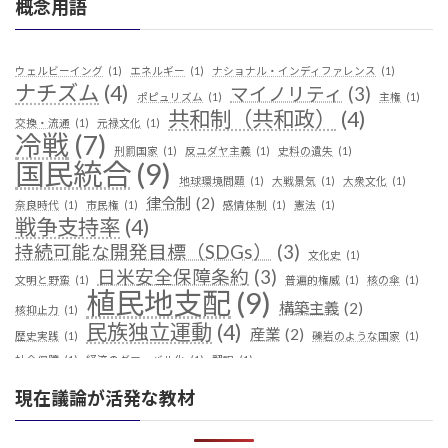
概念用語
ウェルビーイング
(1)
エネルギー
(1)
ナショナル・インディファレンス
(1)
ナチズム
(4)
マイノリティ
(3)
ポピュリズム
(1)
主権
(1)
共和制（共和政）
(4)
交換・流通
(1)
元禄文化
(1)
冷戦
(7)
刑罰国家
(1)
反ユダヤ主義
(1)
史料の遺失
(1)
国民統合
(9)
地球環境問題
(1)
大戦景気
(1)
大衆文化
(1)
律令制
(2)
奈良時代
(1)
市民権
(1)
感情体制
(1)
憲法
(1)
戦争支持率
(4)
持続可能な開発目標（SDGs）
(3)
文化史
(1)
日米安全保障条約
(3)
文明と野蛮
(1)
普遍的権威
(1)
核の傘
(1)
植民地支配
(9)
構築主義
(2)
核抑止力
(1)
民族独立運動
(4)
産業
(2)
歴史実践
(1)
礫岩のような国家
(1)
社会保障
(1)
経済のグローバル化
(1)
翻訳
(1)
鎖国
(4)
華夷（中華）思想
(3)
軍事
(2)
都城制
(1)
現在議論が活発な教材
革命
(1)