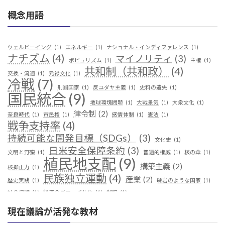
概念用語
ウェルビーイング
(1)
エネルギー
(1)
ナショナル・インディファレンス
(1)
ナチズム
(4)
マイノリティ
(3)
ポピュリズム
(1)
主権
(1)
共和制（共和政）
(4)
交換・流通
(1)
元禄文化
(1)
冷戦
(7)
刑罰国家
(1)
反ユダヤ主義
(1)
史料の遺失
(1)
国民統合
(9)
地球環境問題
(1)
大戦景気
(1)
大衆文化
(1)
律令制
(2)
奈良時代
(1)
市民権
(1)
感情体制
(1)
憲法
(1)
戦争支持率
(4)
持続可能な開発目標（SDGs）
(3)
文化史
(1)
日米安全保障条約
(3)
文明と野蛮
(1)
普遍的権威
(1)
核の傘
(1)
植民地支配
(9)
構築主義
(2)
核抑止力
(1)
民族独立運動
(4)
産業
(2)
歴史実践
(1)
礫岩のような国家
(1)
社会保障
(1)
経済のグローバル化
(1)
翻訳
(1)
鎖国
(4)
華夷（中華）思想
(3)
軍事
(2)
都城制
(1)
現在議論が活発な教材
革命
(1)