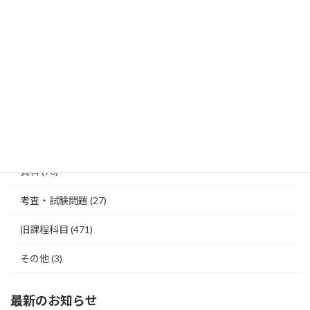
探究科目等
歴史総合
(181)
日本史探究
(33)
世界史探究
(39)
資料
(70)
考査・試験問題
(27)
旧課程科目
(471)
その他
(3)
最新のお知らせ