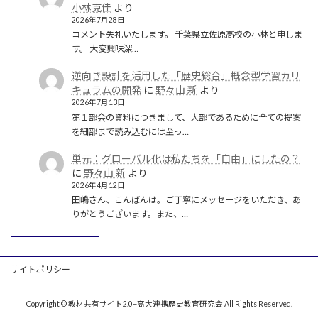
小林克佳
より
2026年7月28日
コメント失礼いたします。 千葉県立佐原高校の小林と申しま
す。 大変興味深…
逆向き設計を活用した「歴史総合」概念型学習カリ
キュラムの開発
に
野々山 新
より
2026年7月13日
第１部会の資料につきまして、大部であるために全ての提案
を細部まで読み込むには至っ…
単元：グローバル化は私たちを「自由」にしたの？
に
野々山 新
より
2026年4月12日
田嶋さん、こんばんは。ご丁寧にメッセージをいただき、あ
りがとうございます。また、…
サイトポリシー
Copyright © 教材共有サイト2.0−高大連携歴史教育研究会 All Rights Reserved.