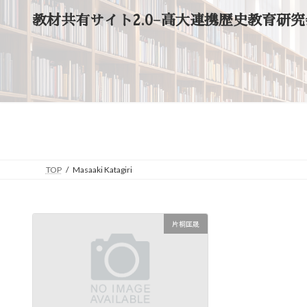
コ
ナ
教材共有サイト2.0−高大連携歴史教育研究
ン
ビ
テ
ゲ
ン
ー
ツ
シ
へ
ョ
ス
ン
キ
に
ッ
移
プ
動
TOP
Masaaki Katagiri
片桐匡晟