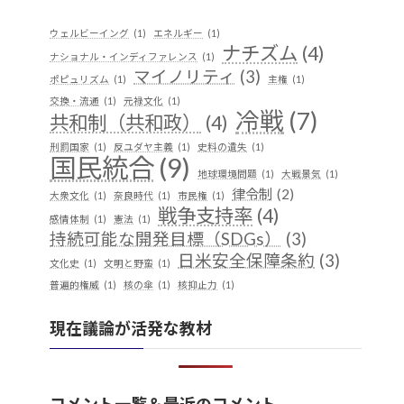
ウェルビーイング
(1)
エネルギー
(1)
ナチズム
(4)
ナショナル・インディファレンス
(1)
マイノリティ
(3)
ポピュリズム
(1)
主権
(1)
交換・流通
(1)
元禄文化
(1)
冷戦
(7)
共和制（共和政）
(4)
刑罰国家
(1)
反ユダヤ主義
(1)
史料の遺失
(1)
国民統合
(9)
地球環境問題
(1)
大戦景気
(1)
律令制
(2)
大衆文化
(1)
奈良時代
(1)
市民権
(1)
戦争支持率
(4)
感情体制
(1)
憲法
(1)
持続可能な開発目標（SDGs）
(3)
日米安全保障条約
(3)
文化史
(1)
文明と野蛮
(1)
普遍的権威
(1)
核の傘
(1)
核抑止力
(1)
植民地支配
(9)
構築主義
(2)
現在議論が活発な教材
民族独立運動
(4)
産業
(2)
歴史実践
(1)
礫岩のような国家
(1)
社会保障
(1)
経済のグローバル化
(1)
華夷（中華）思想
(3)
軍事
(2)
翻訳
(1)
鎖国
(4)
コメント一覧＆最近のコメント
都城制
(1)
革命
(1)