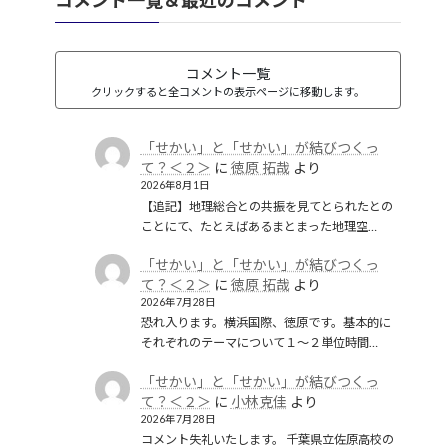
コメント一覧
クリックすると全コメントの表示ページに移動します。
「せかい」と「せかい」が結びつくっ
て？＜２＞
に
徳原 拓哉
より
2026年8月1日
【追記】地理総合との共振を見てとられたとの
ことにて、たとえばあるまとまった地理空…
「せかい」と「せかい」が結びつくっ
て？＜２＞
に
徳原 拓哉
より
2026年7月28日
恐れ入ります。横浜国際、徳原です。基本的に
それぞれのテーマについて１〜２単位時間…
「せかい」と「せかい」が結びつくっ
て？＜２＞
に
小林克佳
より
2026年7月28日
コメント失礼いたします。 千葉県立佐原高校の