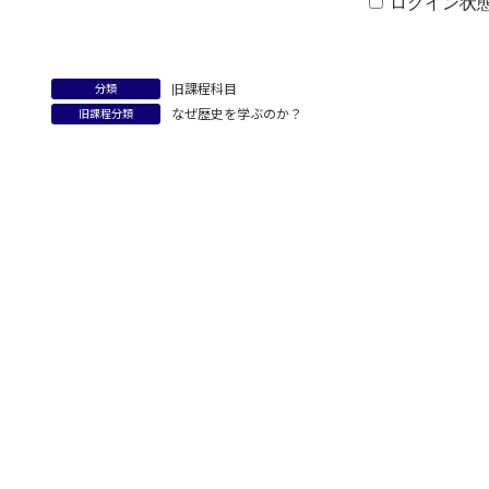
ログイン状
旧課程科目
分類
なぜ歴史を学ぶのか？
旧課程分類