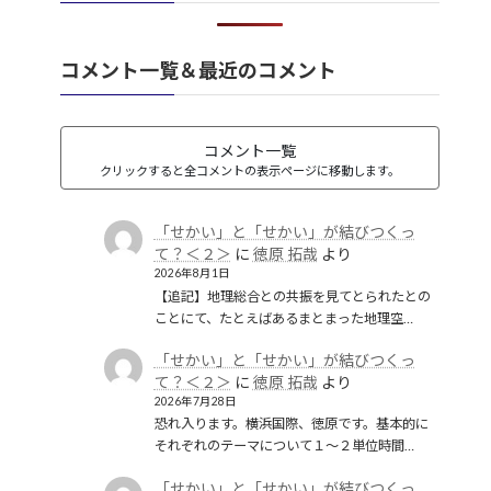
礫岩のような国家
(1)
社会保障
(1)
経済のグローバル化
(1)
華夷（中華）思想
(3)
軍事
(2)
翻訳
(1)
鎖国
(4)
コメント一覧＆最近のコメント
都城制
(1)
革命
(1)
コメント一覧
クリックすると全コメントの表示ページに移動します。
「せかい」と「せかい」が結びつくっ
て？＜２＞
に
徳原 拓哉
より
2026年8月1日
【追記】地理総合との共振を見てとられたとの
ことにて、たとえばあるまとまった地理空…
「せかい」と「せかい」が結びつくっ
て？＜２＞
に
徳原 拓哉
より
2026年7月28日
恐れ入ります。横浜国際、徳原です。基本的に
それぞれのテーマについて１〜２単位時間…
「せかい」と「せかい」が結びつくっ