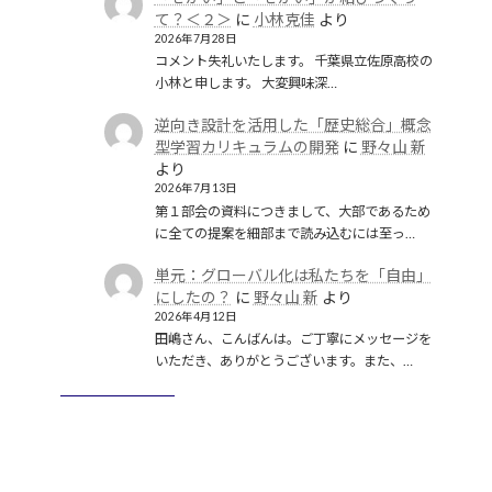
て？＜２＞
に
小林克佳
より
2026年7月28日
コメント失礼いたします。 千葉県立佐原高校の
小林と申します。 大変興味深…
逆向き設計を活用した「歴史総合」概念
型学習カリキュラムの開発
に
野々山 新
より
2026年7月13日
第１部会の資料につきまして、大部であるため
に全ての提案を細部まで読み込むには至っ…
単元：グローバル化は私たちを「自由」
にしたの？
に
野々山 新
より
2026年4月12日
田嶋さん、こんばんは。ご丁寧にメッセージを
いただき、ありがとうございます。また、…