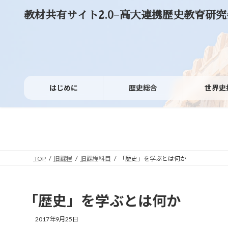
コ
ナ
教材共有サイト2.0−高大連携歴史教育研究
ン
ビ
テ
ゲ
ン
ー
ツ
シ
へ
ョ
ス
ン
キ
に
ッ
移
はじめに
歴史総合
世界史
プ
動
TOP
旧課程
旧課程科目
「歴史」を学ぶとは何か
「歴史」を学ぶとは何か
2017年9月25日