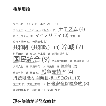
概念用語
ウェルビーイング
(1)
エネルギー
(1)
ナチズム
(4)
ナショナル・インディファレンス
(1)
マイノリティ
(3)
ポピュリズム
(1)
主権
(1)
交換・流通
(1)
元禄文化
(1)
冷戦
(7)
共和制（共和政）
(4)
刑罰国家
(1)
反ユダヤ主義
(1)
史料の遺失
(1)
国民統合
(9)
地球環境問題
(1)
大戦景気
(1)
律令制
(2)
大衆文化
(1)
奈良時代
(1)
市民権
(1)
戦争支持率
(4)
感情体制
(1)
憲法
(1)
持続可能な開発目標（SDGs）
(3)
日米安全保障条約
(3)
文化史
(1)
文明と野蛮
(1)
普遍的権威
(1)
核の傘
(1)
核抑止力
(1)
植民地支配
(9)
構築主義
(2)
現在議論が活発な教材
民族独立運動
(4)
産業
(2)
歴史実践
(1)